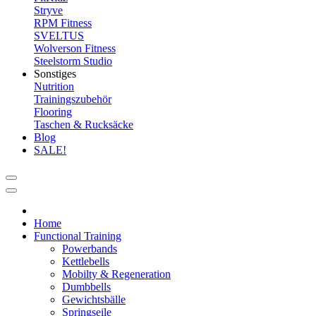
Stryve
RPM Fitness
SVELTUS
Wolverson Fitness
Steelstorm Studio
Sonstiges
Nutrition
Trainingszubehör
Flooring
Taschen & Rucksäcke
Blog
SALE!
Home
Functional Training
Powerbands
Kettlebells
Mobilty & Regeneration
Dumbbells
Gewichtsbälle
Springseile