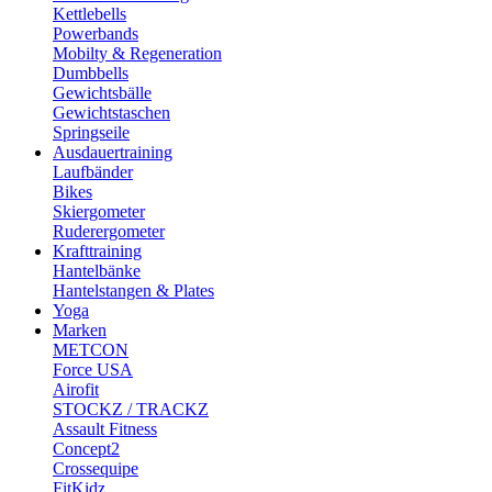
Kettlebells
Powerbands
Mobilty & Regeneration
Dumbbells
Gewichtsbälle
Gewichtstaschen
Springseile
Ausdauertraining
Laufbänder
Bikes
Skiergometer
Ruderergometer
Krafttraining
Hantelbänke
Hantelstangen & Plates
Yoga
Marken
METCON
Force USA
Airofit
STOCKZ / TRACKZ
Assault Fitness
Concept2
Crossequipe
FitKidz