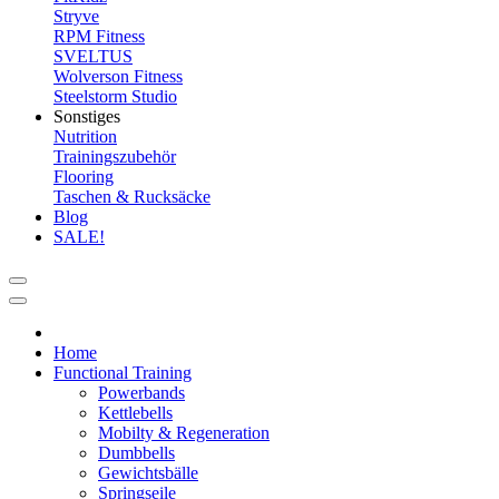
Stryve
RPM Fitness
SVELTUS
Wolverson Fitness
Steelstorm Studio
Sonstiges
Nutrition
Trainingszubehör
Flooring
Taschen & Rucksäcke
Blog
SALE!
Home
Functional Training
Powerbands
Kettlebells
Mobilty & Regeneration
Dumbbells
Gewichtsbälle
Springseile