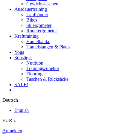
Gewichtstaschen
Ausdauertraining
Laufbänder
Bikes
Skiergometer
Ruderergometer
Krafttraining
Hantelbänke
Hantelstangen & Plates
Yoga
Sonstiges
Nutrition
Trainingszubehör
Flooring
Taschen & Rucksäcke
SALE!
Deutsch
English
EUR €
Anmelden