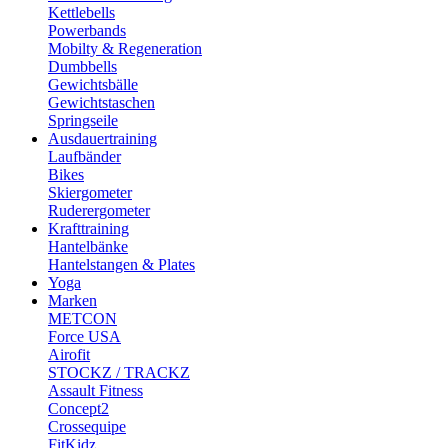
Kettlebells
Powerbands
Mobilty & Regeneration
Dumbbells
Gewichtsbälle
Gewichtstaschen
Springseile
Ausdauertraining
Laufbänder
Bikes
Skiergometer
Ruderergometer
Krafttraining
Hantelbänke
Hantelstangen & Plates
Yoga
Marken
METCON
Force USA
Airofit
STOCKZ / TRACKZ
Assault Fitness
Concept2
Crossequipe
FitKidz