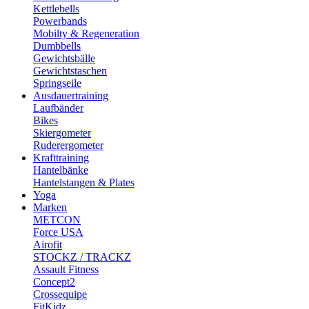
Kettlebells
Powerbands
Mobilty & Regeneration
Dumbbells
Gewichtsbälle
Gewichtstaschen
Springseile
Ausdauertraining
Laufbänder
Bikes
Skiergometer
Ruderergometer
Krafttraining
Hantelbänke
Hantelstangen & Plates
Yoga
Marken
METCON
Force USA
Airofit
STOCKZ / TRACKZ
Assault Fitness
Concept2
Crossequipe
FitKidz