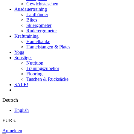
Gewichtstaschen
Ausdauertraining
Laufbänder
Bikes
Skiergometer
Ruderergometer
Krafttraining
Hantelbänke
Hantelstangen & Plates
Yoga
Sonstiges
Nutrition
Trainingszubehör
Flooring
Taschen & Rucksäcke
SALE!
Deutsch
English
EUR €
Anmelden