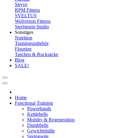
Stryve
RPM Fitness
SVELTUS
Wolverson Fitness
Steelstorm Studio
Sonstiges
Nutrition
Trainingszubehör
Flooring
Taschen & Rucksäcke
Blog
SALE!
Home
Functional Training
Powerbands
Kettlebells
Mobilty & Regeneration
Dumbbells
Gewichtsbälle
Springseile